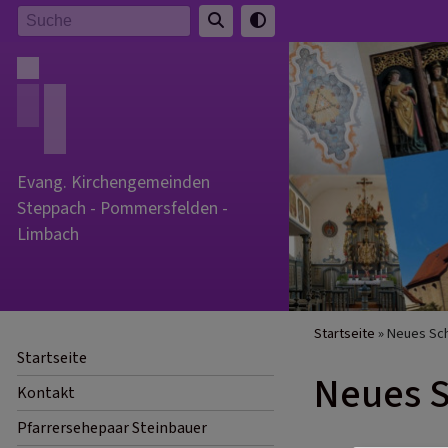
Direkt
Suche
zum
Inhalt
Evang. Kirchengemeinden
Steppach - Pommersfelden -
Limbach
Breadcru
Startseite
Neues Sc
Startseite
Neues 
Kontakt
Pfarrersehepaar Steinbauer