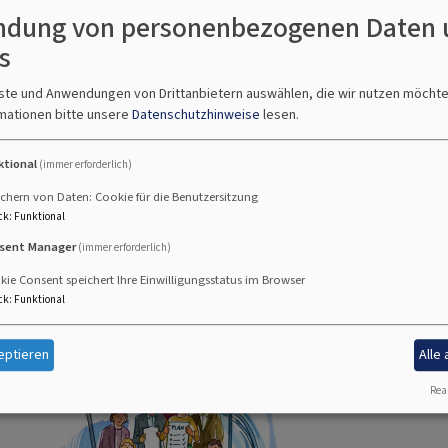
dung von personenbezogenen Daten 
s
www.aktiv-gegen-missbrauch-elkb.de
nste und Anwendungen von Drittanbietern auswählen, die wir nutzen möcht
mationen bitte unsere
Datenschutzhinweise
lesen.
nde Steppach, Pommersfelden und Limbach haben am 1. Oktober i
n sexualisierte Gewalt beschlossen. Dieses Schutzkonzept wurd
ktional
(immer erforderlich)
mit der Südregion des Dekanats Bamberg erarbeitet und von der
ziert.
chern von Daten: Cookie für die Benutzersitzung
ck
:
Funktional
t der Südregion des Dekanats Bamberg
468.51 KB
sent Manager
(immer erforderlich)
Ansprechpersonen im südl. Dekanat
254.95 KB
ie Consent speichert Ihre Einwilligungsstatus im Browser
ck
:
Funktional
eptieren
Alle
Real